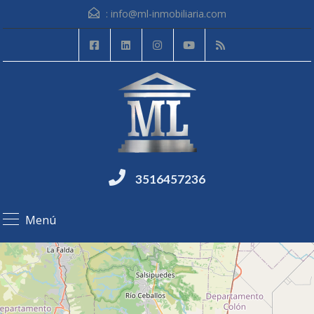
:
info@ml-inmobiliaria.com
3516457236
Menú