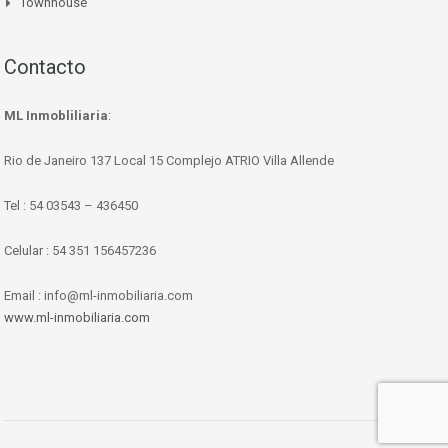
Townhouse
Contacto
ML Inmobliliaria
:
Rio de Janeiro 137 Local 15 Complejo ATRIO Villa Allende
Tel : 54 03543 – 436450
Celular : 54 351 156457236
Email : info@ml-inmobiliaria.com
www.ml-inmobiliaria.com