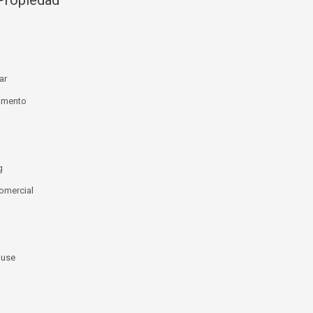
Propiedad
ar
amento
g
omercial
use