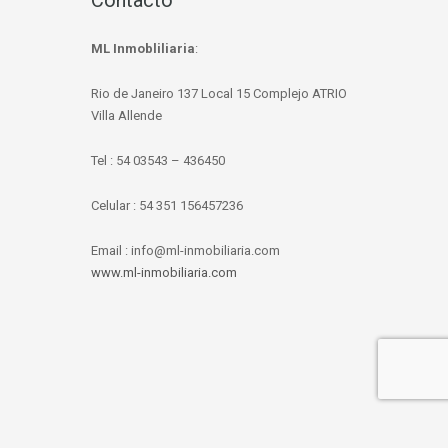
Contacto
ML Inmobliliaria
:
Rio de Janeiro 137 Local 15 Complejo ATRIO
Villa Allende
Tel : 54 03543 – 436450
Celular : 54 351 156457236
Email : info@ml-inmobiliaria.com
www.ml-inmobiliaria.com