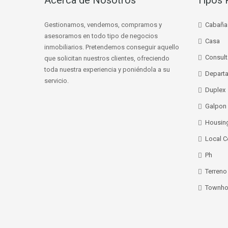
Acerca de Nosotros
Tipos 
Gestionamos, vendemos, compramos y
Cabaña
asesoramos en todo tipo de negocios
Casa
inmobiliarios. Pretendemos conseguir aquello
Consult
que solicitan nuestros clientes, ofreciendo
toda nuestra experiencia y poniéndola a su
Depart
servicio.
Duplex
Galpon
Housin
Local C
Ph
Terreno
Townho