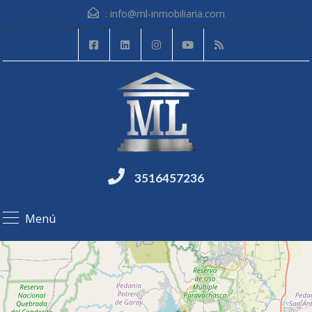
:
info@ml-inmobiliaria.com
3516457236
Menú