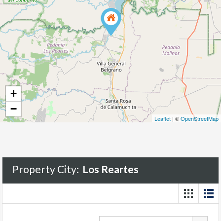
+
−
Leaflet
| ©
OpenStreetMap
Property City:
Los Reartes