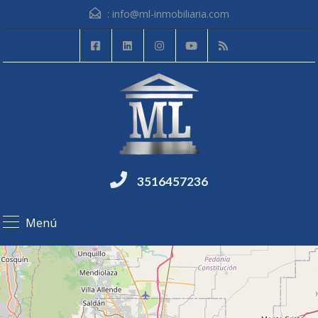
:
info@ml-inmobiliaria.com
3516457236
Menú