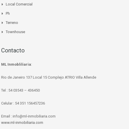
Local Comercial
Ph
Terreno
Townhouse
Contacto
ML Inmobliliaria
:
Rio de Janeiro 137 Local 15 Complejo ATRIO Villa Allende
Tel : 54 03543 – 436450
Celular : 54 351 156457236
Email : info@ml-inmobiliaria.com
www.ml-inmobiliaria.com