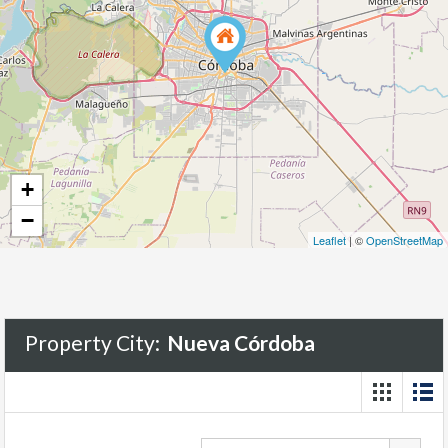
+
−
Leaflet
| ©
OpenStreetMap
Property City:
Nueva Córdoba