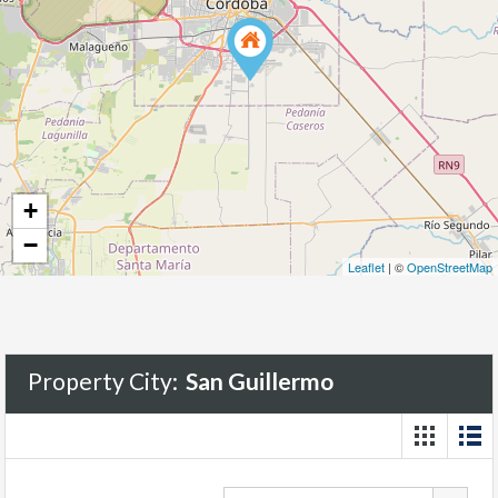
+
−
Leaflet
| ©
OpenStreetMap
Property City:
San Guillermo