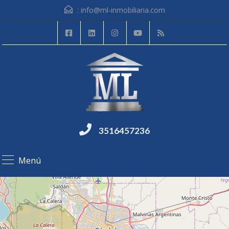
:
info@ml-inmobiliaria.com
3516457236
Menú