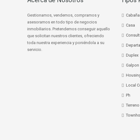
Acerca de Nosotros
Tipos 
Gestionamos, vendemos, compramos y
Cabaña
asesoramos en todo tipo de negocios
Casa
inmobiliarios. Pretendemos conseguir aquello
Consult
que solicitan nuestros clientes, ofreciendo
toda nuestra experiencia y poniéndola a su
Depart
servicio.
Duplex
Galpon
Housin
Local C
Ph
Terreno
Townho