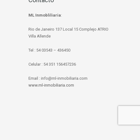
Contacto
ML Inmobliliaria
:
Rio de Janeiro 137 Local 15 Complejo ATRIO
Villa Allende
Tel : 54 03543 – 436450
Celular : 54 351 156457236
Email : info@ml-inmobiliaria.com
www.ml-inmobiliaria.com