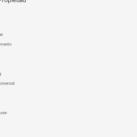
Propiedad
ar
amento
g
omercial
use