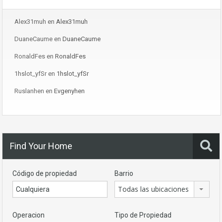
Alex31muh
en
Alex31muh
DuaneCaume
en
DuaneCaume
RonaldFes
en
RonaldFes
1hslot_yfSr
en
1hslot_yfSr
Ruslanhen
en
Evgenyhen
Find Your Home
Código de propiedad
Barrio
Todas las ubicaciones
Operacion
Tipo de Propiedad