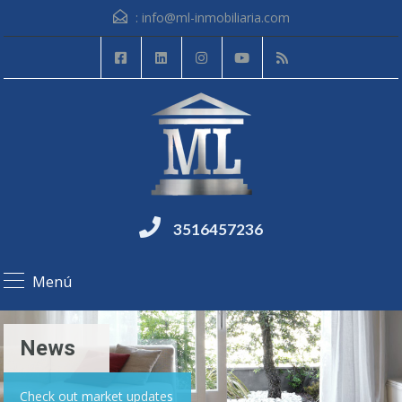
:
info@ml-inmobiliaria.com
3516457236
Menú
News
Check out market updates