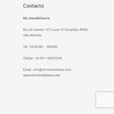
Contacto
ML Inmobliliaria
:
Rio de Janeiro 137 Local 15 Complejo ATRIO
Villa Allende
Tel : 54 03543 – 436450
Celular : 54 351 156457236
Email : info@ml-inmobiliaria.com
www.ml-inmobiliaria.com