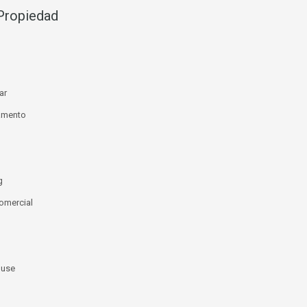
Propiedad
ar
amento
g
omercial
use