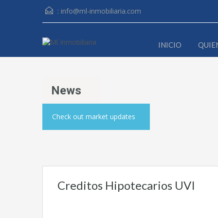
:
info@ml-inmobiliaria.com
INICIO
QUIE
News
Check out market updates
Creditos Hipotecarios UVI