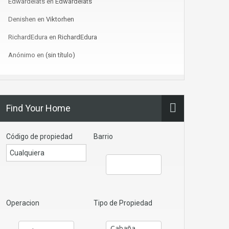
Edwardelats
en
Edwardelats
Denishen
en
Viktorhen
RichardEdura
en
RichardEdura
Anónimo
en
(sin título)
Find Your Home
Código de propiedad
Barrio
Operacion
Tipo de Propiedad