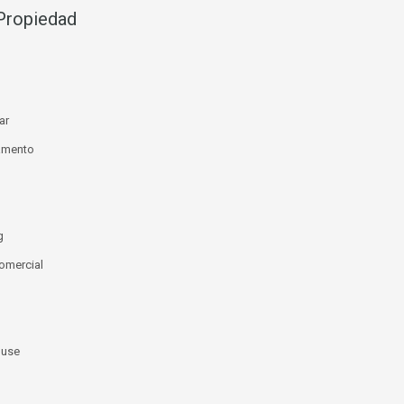
Propiedad
ar
amento
g
omercial
use