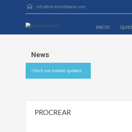
:
info@ml-inmobiliaria.com
INICIO
QUIE
News
Check out market updates
PROCREAR