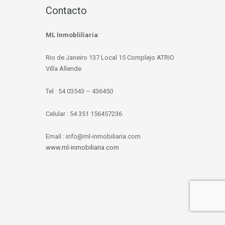
Contacto
ML Inmobliliaria
:
Rio de Janeiro 137 Local 15 Complejo ATRIO
Villa Allende
Tel : 54 03543 – 436450
Celular : 54 351 156457236
Email : info@ml-inmobiliaria.com
www.ml-inmobiliaria.com