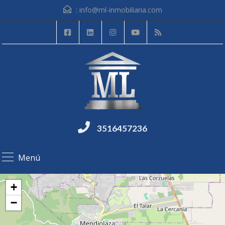
:
info@ml-inmobiliaria.com
3516457236
Menú
+
−