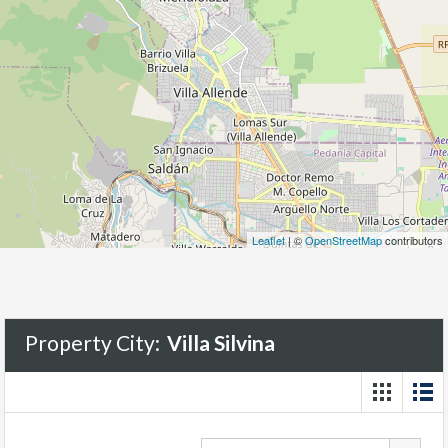
Leaflet
| ©
OpenStreetMap
contributors
Property City:
Villa Silvina