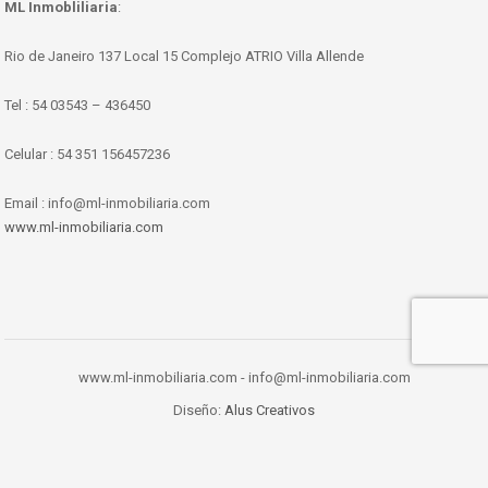
ML Inmobliliaria
:
Rio de Janeiro 137 Local 15 Complejo ATRIO Villa Allende
Tel : 54 03543 – 436450
Celular : 54 351 156457236
Email : info@ml-inmobiliaria.com
www.ml-inmobiliaria.com
www.ml-inmobiliaria.com - info@ml-inmobiliaria.com
Diseño:
Alus Creativos