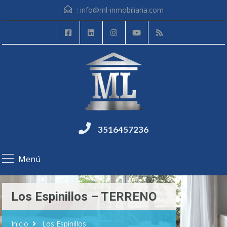
:
info@ml-inmobiliaria.com
3516457236
Menú
Los Espinillos – TERRENO
Inicio
Los Espinillos