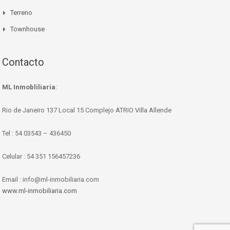
Terreno
Townhouse
Contacto
ML Inmobliliaria
:
Rio de Janeiro 137 Local 15 Complejo ATRIO Villa Allende
Tel : 54 03543 – 436450
Celular : 54 351 156457236
Email : info@ml-inmobiliaria.com
www.ml-inmobiliaria.com