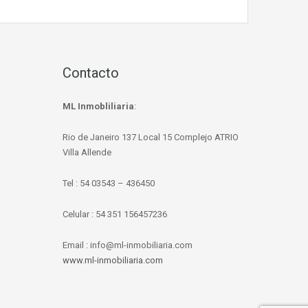
Contacto
ML Inmobliliaria
:
Rio de Janeiro 137 Local 15 Complejo ATRIO
Villa Allende
Tel : 54 03543 – 436450
Celular : 54 351 156457236
Email : info@ml-inmobiliaria.com
www.ml-inmobiliaria.com