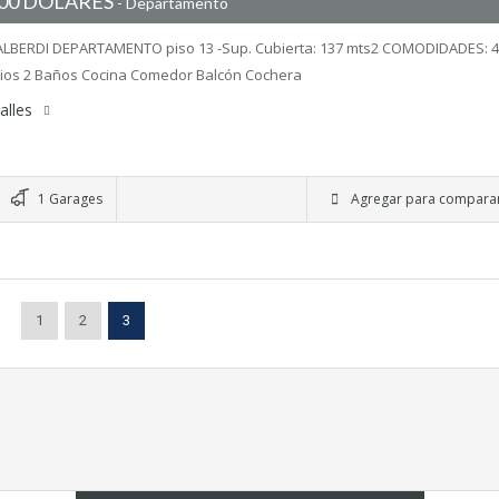
000 DOLARES
- Departamento
ALBERDI DEPARTAMENTO piso 13 -Sup. Cubierta: 137 mts2 COMODIDADES: 4
ios 2 Baños Cocina Comedor Balcón Cochera
alles
1 Garages
Agregar para compara
1
2
3