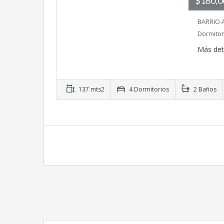
$160,
BARRIO 
Dormitor
Más det
137 mts2
4 Dormitorios
2 Baños