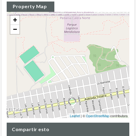
Property Map
+
−
Leaflet
| ©
OpenStreetMap
contributors
Compartir esto