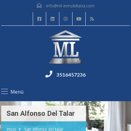
:
info@ml-inmobiliaria.com
3516457236
Menú
San Alfonso Del Talar
Inicio
San Alfonso del talar