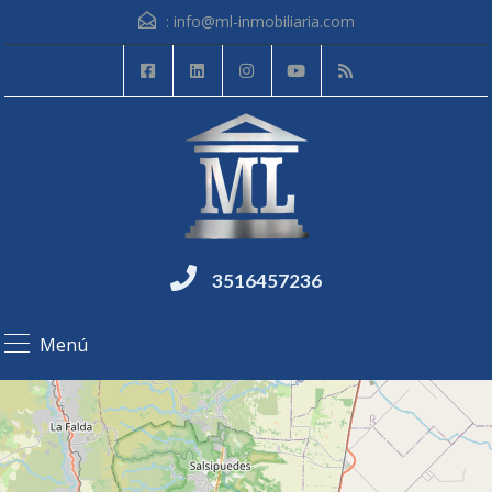
:
info@ml-inmobiliaria.com
3516457236
Menú