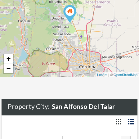
+
−
Leaflet
| ©
OpenStreetMap
Property City:
San Alfonso Del Talar