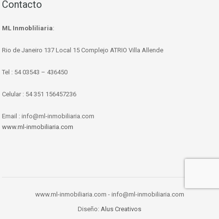
Contacto
ML Inmobliliaria
:
Rio de Janeiro 137 Local 15 Complejo ATRIO Villa Allende
Tel : 54 03543 – 436450
Celular : 54 351 156457236
Email : info@ml-inmobiliaria.com
www.ml-inmobiliaria.com
www.ml-inmobiliaria.com - info@ml-inmobiliaria.com
Diseño:
Alus Creativos