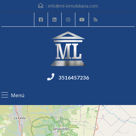
:
info@ml-inmobiliaria.com
3516457236
Menú